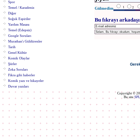
Spor
1
Temel / Karadeniz
2
Gülmedim
Diğer
Soğuk Espiriler
Bu fıkrayı arkadaşı
Yardım Masası
Temel (Edepsiz)
Google Soruları
Murathan'ı Güldürenler
Tarih
Genel Kültür
Komik Olaylar
Şiirler
Gerek
Zeka Soruları
Fikra gibi haberler
Komik yazı ve hikayeler
Duvar yazıları
Copyright © 2
Bu site
SP