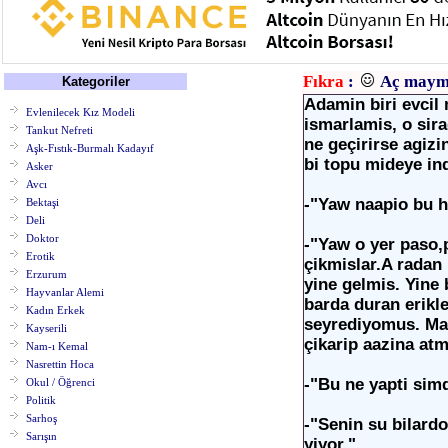
Fıkra
:
Aç maym
Kategoriler
Adamin biri evcil 
Evlenilecek Kız Modeli
ismarlamis, o sir
Tankut Nefreti
ne geçirirse agiz
Aşk-Fıstık-Burmalı Kadayıf
bi topu mideye in
Asker
Avcı
-"Yaw naapio bu 
Bektaşi
Deli
Doktor
-"Yaw o yer paso,p
Erotik
çikmislar.A radan
Erzurum
yine gelmis. Yine
Hayvanlar Alemi
barda duran erikl
Kadın Erkek
seyrediyomus. Ma
Kayserili
çikarip aazina a
Nam-ı Kemal
Nasrettin Hoca
-"Bu ne yapti sim
Okul / Öğrenci
Politik
Sarhoş
-"Senin su bilard
Sarışın
yiyor."