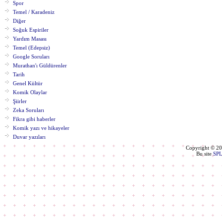
Spor
Temel / Karadeniz
Diğer
Soğuk Espiriler
Yardım Masası
Temel (Edepsiz)
Google Soruları
Murathan'ı Güldürenler
Tarih
Genel Kültür
Komik Olaylar
Şiirler
Zeka Soruları
Fikra gibi haberler
Komik yazı ve hikayeler
Duvar yazıları
Copyright © 2
Bu site
SP