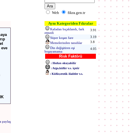
Web
fikra.gen.tr
Aynı Kategoriden Fıkralar
Kafadan bıçaklandı, fark
3.91
etmedi
maya
3.19
Süper koşan fare
rıp
3.8
Memelerinden tanıdılar
et
 eve
Din değişitiren eşi
4.05
boşayamama
Risk Faktörü
: Herkes okuyabilir
: Argo,küfür v.s. içerir
: Küfür,erotik ifadeler v.s.
n
IK
a paylaş