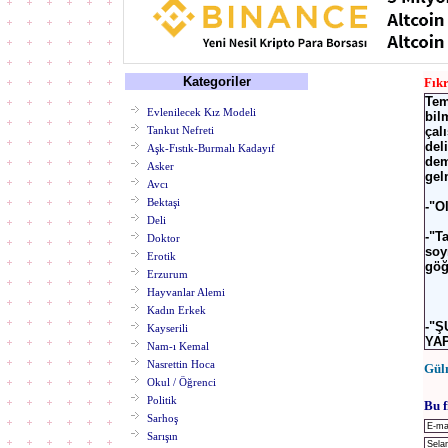
Kategoriler
Fık
Tem
Evlenilecek Kız Modeli
bil
Tankut Nefreti
çal
del
Aşk-Fıstık-Burmalı Kadayıf
dem
Asker
gel
Avcı
Bektaşi
-"O
Deli
-"T
Doktor
soy
Erotik
göğ
Erzurum
Hayvanlar Alemi
Kadın Erkek
-"Ş
Kayserili
YA
Nam-ı Kemal
Nasrettin Hoca
Gül
Okul / Öğrenci
Politik
Bu f
Sarhoş
Sarışın