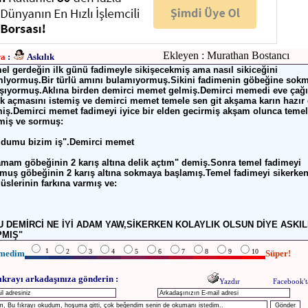
Ekleyen : Murathan Bostancı
ra
:
Askılık
el gerdeğin ilk günü fadimeyle sikişecekmiş ama nasıl sikiceğini
mlyormuş.Bir türlü amını bulamıyormuş.Sikini fadimenin göbeğine sok
ışıyormuş.Aklına birden demirci memet gelmiş.Demirci memedi eve çağı
ik açmasını istemiş ve demirci memet temele sen git akşama karın hazır 
iş.Demirci memet fadimeyi iyice bir elden gecirmiş akşam olunca temel
miş ve sormuş:
ldumu bizim iş".Demirci memet
amam göbeğinin 2 karış altına delik açtım" demiş.Sonra temel fadimeyi
muş göbeğinin 2 karış altına sokmaya başlamış.Temel fadimeyi sikerke
üslerinin farkına varmış ve:
U DEMİRCİ NE İYİ ADAM YAW,SİKERKEN KOLAYLIK OLSUN DİYE ASKIL
PMIŞ"
1
2
3
4
5
6
7
8
9
10
medim
Süper!
ıkrayı arkadaşınıza gönderin :
Yazdır
Facebook't