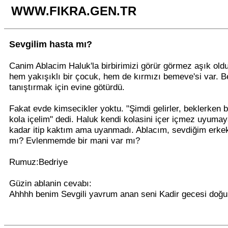
WWW.FIKRA.GEN.TR
Sevgilim hasta mı?
Canim Ablacim Haluk'la birbirimizi görür görmez aşık old
hem yakışıklı bir çocuk, hem de kırmızı bemeve'si var. Be
tanıştırmak için evine götürdü.
Fakat evde kimsecikler yoktu. "Şimdi gelirler, beklerken b
kola içelim" dedi. Haluk kendi kolasini içer içmez uyumay
kadar itip kaktım ama uyanmadı. Ablacım, sevdiğim erke
mı? Evlenmemde bir mani var mı?
Rumuz:Bedriye
Güzin ablanin cevabı:
Ahhhh benim Sevgili yavrum anan seni Kadir gecesi doğu