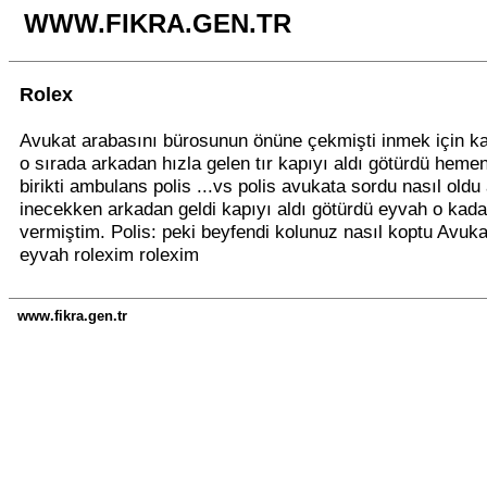
WWW.FIKRA.GEN.TR
Rolex
Avukat arabasını bürosunun önüne çekmişti inmek için ka
o sırada arkadan hızla gelen tır kapıyı aldı götürdü hemen
birikti ambulans polis ...vs polis avukata sordu nasıl oldu 
inecekken arkadan geldi kapıyı aldı götürdü eyvah o kada
vermiştim. Polis: peki beyfendi kolunuz nasıl koptu Avuka
eyvah rolexim rolexim
www.fikra.gen.tr