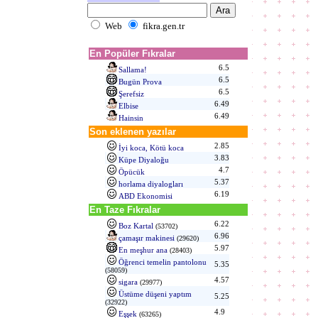
Web
fikra.gen.tr
En Popüler Fıkralar
6.5
Sallama!
6.5
Bugün Prova
6.5
Şerefsiz
6.49
Elbise
6.49
Hainsin
Son eklenen yazılar
2.85
İyi koca, Kötü koca
3.83
Küpe Diyaloğu
4.7
Öpücük
5.37
horlama diyalogları
6.19
ABD Ekonomisi
En Taze Fıkralar
6.22
Boz Kartal
(53702)
6.96
çamaşır makinesi
(29620)
5.97
En meşhur ana
(28403)
Öğrenci temelin pantolonu
5.35
(58059)
4.57
sigara
(29977)
Üstüme düşeni yaptım
5.25
(32922)
4.9
Eşşek
(63265)