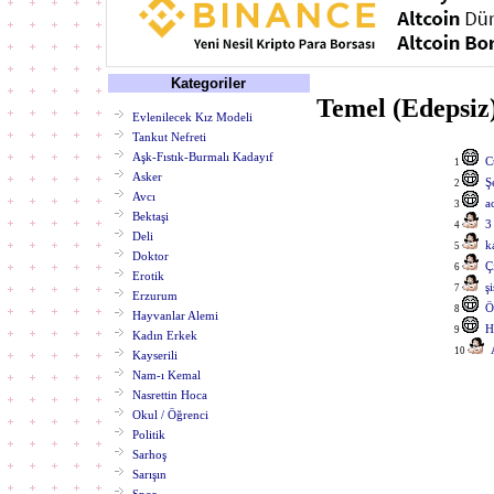
Kategoriler
Temel (Edepsiz)
Evlenilecek Kız Modeli
Tankut Nefreti
Aşk-Fıstık-Burmalı Kadayıf
C
1
Asker
Ş
2
Avcı
a
3
Bektaşi
3
4
Deli
k
5
Doktor
Ç
6
Erotik
ş
7
Erzurum
Ö
8
Hayvanlar Alemi
H
9
Kadın Erkek
10
Kayserili
Nam-ı Kemal
Nasrettin Hoca
Okul / Öğrenci
Politik
Sarhoş
Sarışın