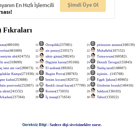
 Fıkraları
uma
(480100)
Orospilik
(237081)
pirinuzun anasını
(168139)
11
21
erefsiz
(461669)
six penny
(210517)
Muhallebi
(167152)
12
22
cemiyim abi
(424755)
siktir gitsin
(208245)
Tutuyorum
(160582)
13
23
 lü sex
(318699)
Dişçinin karısı
(195166)
Denizli Tavugu
(155843)
14
24
aç tane am var
(289073)
El arabası
(189265)
Yanlış taraf
(148007)
15
25
ıplaklar Kampı
(271936)
Bugün Prova
(188763)
üçünüz...
(145768)
16
26
işme kadın
(253688)
benim kocam
(182072)
Eşşek Şakası
(140965)
17
27
lsün pezevenk
(252607)
Renkli cinsal hayat
(177799)
Gözlerim bozuk
(140416)
18
28
a siktir
(241532)
Kontes
(175033)
Saldırır
(136103)
19
29
Arkadan
(237564)
İç masaj
(171654)
Tabur
(135022)
20
30
Sadece dişi sivrisinekler ısırır.
Gereksiz Bilgi :