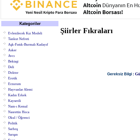
Kategoriler
Şiirler Fıkraları
Evlenilecek Kız Modeli
Tankut Nefreti
Aşk-Fıstık-Burmalı Kadayıf
Asker
Avcı
Bektaşi
Deli
Doktor
Gü
Gereksiz Bilgi :
Erotik
Erzurum
Hayvanlar Alemi
Kadın Erkek
Kayserili
Nam-ı Kemal
Nasrettin Hoca
Okul / Öğrenci
Politik
Sarhoş
Sarışın