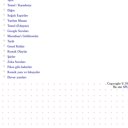
Spor
Temel / Karadeniz
Diğer
Soğuk Espiriler
Yardım Masası
Temel (Edepsiz)
Google Soruları
Murathan'ı Güldürenler
Tarih
Genel Kültür
Komik Olaylar
Şiirler
Zeka Soruları
Fikra gibi haberler
Komik yazı ve hikayeler
Duvar yazıları
Copyright © 2
Bu site
SP