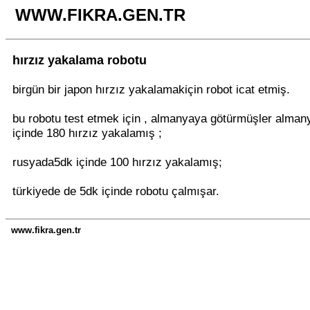
WWW.FIKRA.GEN.TR
hırzız yakalama robotu
birgün bir japon hırzız yakalamakiçin robot icat etmiş.
bu robotu test etmek için , almanyaya götürmüşler alma
içinde 180 hırzız yakalamış ;
rusyada5dk içinde 100 hırzız yakalamış;
türkiyede de 5dk içinde robotu çalmışar.
www.fikra.gen.tr