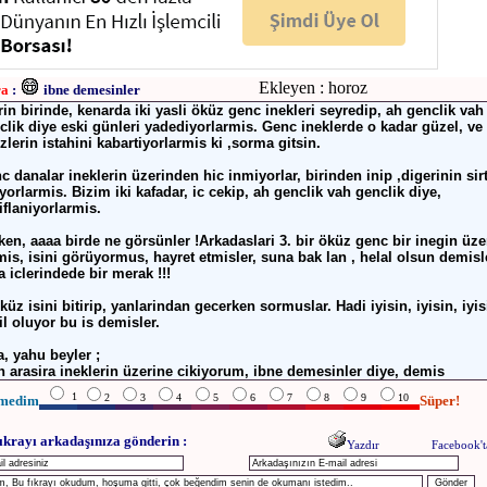
Ekleyen : horoz
ra
:
ibne demesinler
rin birinde, kenarda iki yasli öküz genc inekleri seyredip, ah genclik vah
clik diye eski günleri yadediyorlarmis. Genc ineklerde o kadar güzel, ve
zlerin istahini kabartiyorlarmis ki ,sorma gitsin.
c danalar ineklerin üzerinden hic inmiyorlar, birinden inip ,digerinin sir
iyorlarmis. Bizim iki kafadar, ic cekip, ah genclik vah genclik diye,
iflaniyorlarmis.
ken, aaaa birde ne görsünler !Arkadaslari 3. bir öküz genc bir inegin üze
mis, isini görüyormus, hayret etmisler, suna bak lan , helal olsun demisl
 iclerindede bir merak !!!
öküz isini bitirip, yanlarindan gecerken sormuslar. Hadi iyisin, iyisin, iyi
il oluyor bu is demisler.
a, yahu beyler ;
n arasira ineklerin üzerine cikiyorum, ibne demesinler diye, demis
1
2
3
4
5
6
7
8
9
10
medim
Süper!
ıkrayı arkadaşınıza gönderin :
Yazdır
Facebook't