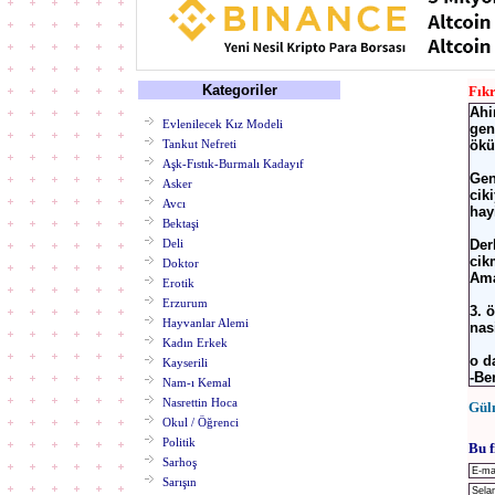
Kategoriler
Fık
Ahi
Evlenilecek Kız Modeli
gen
Tankut Nefreti
ökü
Aşk-Fıstık-Burmalı Kadayıf
Gen
Asker
cik
Avcı
hay
Bektaşi
Deli
Der
cik
Doktor
Ama
Erotik
Erzurum
3. 
Hayvanlar Alemi
nas
Kadın Erkek
o d
Kayserili
-Be
Nam-ı Kemal
Nasrettin Hoca
Gül
Okul / Öğrenci
Politik
Bu f
Sarhoş
Sarışın