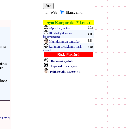
Web
fikra.gen.tr
Aynı Kategoriden Fıkralar
3.19
Süper koşan fare
Din değişitiren eşi
4.05
boşayamama
3.8
Memelerinden tanıdılar
tina
Kafadan bıçaklandı, fark
3.91
etmedi
Risk Faktörü
: Herkes okuyabilir
rine
: Argo,küfür v.s. içerir
er.
: Küfür,erotik ifadeler v.s.
sinde,
a paylaş