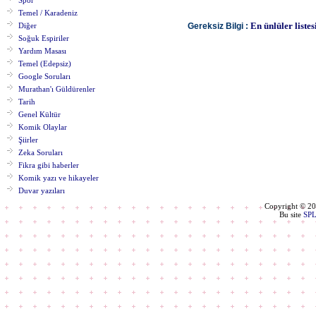
Spor
Temel / Karadeniz
En ünlüler liste
Gereksiz Bilgi :
Diğer
Soğuk Espiriler
Yardım Masası
Temel (Edepsiz)
Google Soruları
Murathan'ı Güldürenler
Tarih
Genel Kültür
Komik Olaylar
Şiirler
Zeka Soruları
Fikra gibi haberler
Komik yazı ve hikayeler
Duvar yazıları
Copyright © 2
Bu site
SP