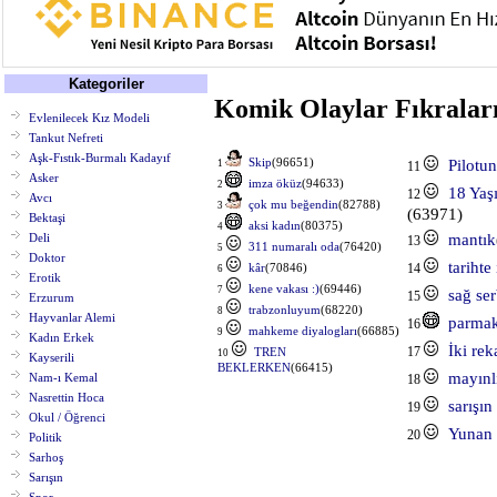
Kategoriler
Komik Olaylar Fıkralar
Evlenilecek Kız Modeli
Tankut Nefreti
Aşk-Fıstık-Burmalı Kadayıf
Skip
(96651)
Pilotun
1
11
Asker
imza öküz
(94633)
2
18 Yaş
12
Avcı
çok mu beğendin
(82788)
3
(63971)
Bektaşi
aksi kadın
(80375)
4
mantık
Deli
13
311 numaralı oda
(76420)
5
Doktor
tarihte
kâr
(70846)
14
6
Erotik
kene vakası :)
(69446)
7
sağ ser
15
Erzurum
trabzonluyum
(68220)
8
Hayvanlar Alemi
parmak
16
mahkeme diyalogları
(66885)
9
Kadın Erkek
İki re
17
TREN
10
Kayserili
BEKLERKEN
(66415)
mayınl
Nam-ı Kemal
18
Nasrettin Hoca
sarışı
19
Okul / Öğrenci
Yunan i
20
Politik
Sarhoş
Sarışın