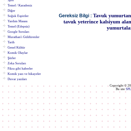
Spor
Temel / Karadeniz
Diğer
Tavuk yumurtanın
Gereksiz Bilgi :
Soğuk Espiriler
tavuk yeterince kalsiyum alam
Yardım Masası
Temel (Edepsiz)
yumurtalar
Google Soruları
Murathan'ı Güldürenler
Tarih
Genel Kültür
Komik Olaylar
Şiirler
Zeka Soruları
Fikra gibi haberler
Komik yazı ve hikayeler
Duvar yazıları
Copyright © 2
Bu site
SP