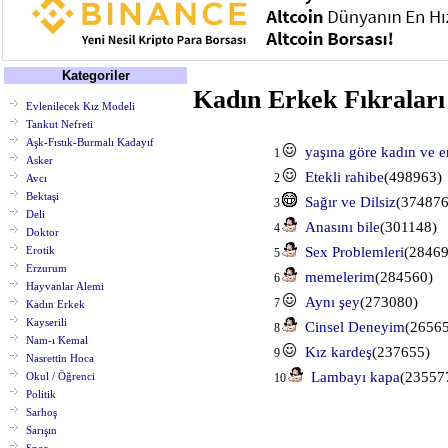
Kategoriler
Kadın Erkek Fıkraları
Evlenilecek Kız Modeli
Tankut Nefreti
Aşk-Fıstık-Burmalı Kadayıf
yaşına göre kadın ve e
1
Asker
Etekli rahibe
(498963)
2
Avcı
Bektaşi
Sağır ve Dilsiz
(374876
3
Deli
Anasını bile
(301148)
4
Doktor
Sex Problemleri
(28469
Erotik
5
Erzurum
memelerim
(284560)
6
Hayvanlar Alemi
Aynı şey
(273080)
7
Kadın Erkek
Kayserili
Cinsel Deneyim
(26565
8
Nam-ı Kemal
Kız kardeş
(237655)
9
Nasrettin Hoca
Lambayı kapa
(23557
Okul / Öğrenci
10
Politik
Sarhoş
Sarışın