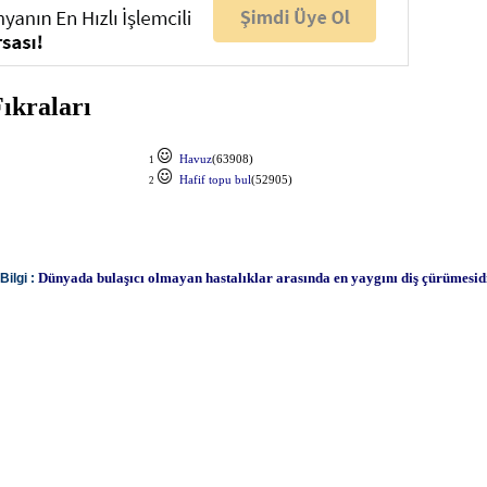
ıkraları
Havuz
(63908)
1
Hafif topu bul
(52905)
2
Dünyada bulaşıcı olmayan hastalıklar arasında en yaygını diş çürümesidi
ilgi :