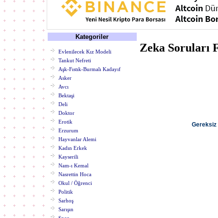
Kategoriler
Zeka Soruları F
Evlenilecek Kız Modeli
Tankut Nefreti
Aşk-Fıstık-Burmalı Kadayıf
Asker
Avcı
Bektaşi
Deli
Doktor
Erotik
Gereksiz B
Erzurum
Hayvanlar Alemi
Kadın Erkek
Kayserili
Nam-ı Kemal
Nasrettin Hoca
Okul / Öğrenci
Politik
Sarhoş
Sarışın