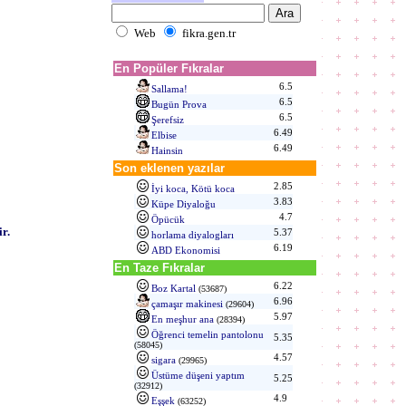
Web
fikra.gen.tr
En Popüler Fıkralar
6.5
Sallama!
6.5
Bugün Prova
6.5
Şerefsiz
6.49
Elbise
6.49
Hainsin
Son eklenen yazılar
2.85
İyi koca, Kötü koca
3.83
Küpe Diyaloğu
4.7
Öpücük
r.
5.37
horlama diyalogları
6.19
ABD Ekonomisi
En Taze Fıkralar
6.22
Boz Kartal
(53687)
6.96
çamaşır makinesi
(29604)
5.97
En meşhur ana
(28394)
Öğrenci temelin pantolonu
5.35
(58045)
4.57
sigara
(29965)
Üstüme düşeni yaptım
5.25
(32912)
4.9
Eşşek
(63252)