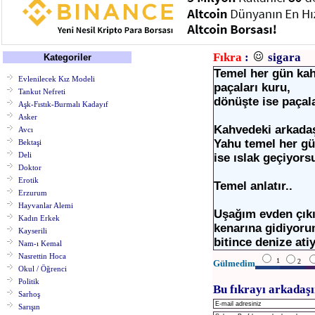
Fıkra
:
sigara
Kategoriler
Temel her gün ka
Evlenilecek Kız Modeli
paçaları kuru,
Tankut Nefreti
dönüşte ise paçal
Aşk-Fıstık-Burmalı Kadayıf
Asker
Kahvedeki arkadaş
Avcı
Yahu temel her gü
Bektaşi
Deli
ise ıslak geçiyors
Doktor
Erotik
Temel anlatır..
Erzurum
Hayvanlar Alemi
Uşağım evden çık
Kadın Erkek
kenarına gidiyoru
Kayserili
bitince denize at
Nam-ı Kemal
Nasrettin Hoca
1
2
Gülmedim
Okul / Öğrenci
Politik
Bu fıkrayı arkadaşı
Sarhoş
Sarışın