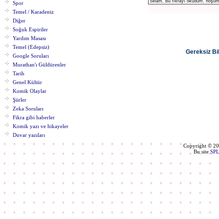
Spor
Temel / Karadeniz
Diğer
Soğuk Espiriler
Yardım Masası
Temel (Edepsiz)
Gereksiz Bil
Google Soruları
Murathan'ı Güldürenler
Tarih
Genel Kültür
Komik Olaylar
Şiirler
Zeka Soruları
Fikra gibi haberler
Komik yazı ve hikayeler
Duvar yazıları
Copyright © 2
Bu site
SP