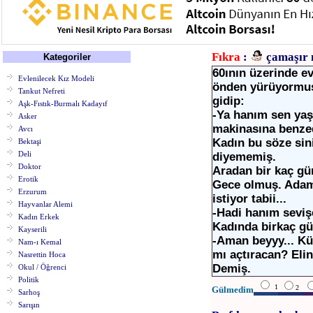
Fıkra
:
çamaşır 
Kategoriler
60ının üzerinde ev
Evlenilecek Kız Modeli
önden yürüyormuş
Tankut Nefreti
gidip:
Aşk-Fıstık-Burmalı Kadayıf
-Ya hanım sen yaş
Asker
makinasına benze
Avcı
Kadın bu söze sini
Bektaşi
Deli
diyememiş.
Doktor
Aradan bir kaç gü
Erotik
Gece olmuş. Adam 
Erzurum
istiyor tabii...
Hayvanlar Alemi
-Hadi hanım seviş
Kadın Erkek
Kadında birkaç gün
Kayserili
-Aman beyyy... Kü
Nam-ı Kemal
mı açtıracan? Elinl
Nasrettin Hoca
Demiş.
Okul / Öğrenci
Politik
1
2
Gülmedim
Sarhoş
Sarışın