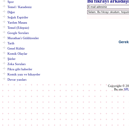
Bu fıkrayı arkadaşı
Spor
Temel / Karadeniz
Diğer
Soğuk Espiriler
Yardım Masası
Temel (Edepsiz)
Google Soruları
Murathan'ı Güldürenler
Gereks
Tarih
Genel Kültür
Komik Olaylar
Şiirler
Zeka Soruları
Fikra gibi haberler
Komik yazı ve hikayeler
Duvar yazıları
Copyright © 2
Bu site
SP