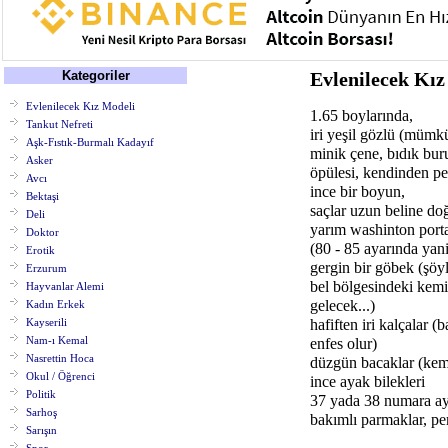
Kategoriler
Evlenilecek Kız
Evlenilecek Kız Modeli
1.65 boylarında,
Tankut Nefreti
iri yeşil gözlü (mümk
Aşk-Fıstık-Burmalı Kadayıf
minik çene, bıdık bur
Asker
öpülesi, kendinden pe
Avcı
ince bir boyun,
Bektaşi
saçlar uzun beline do
Deli
yarım washinton porta
Doktor
(80 - 85 ayarında yani
Erotik
gergin bir göbek (şöy
Erzurum
bel bölgesindeki kemik
Hayvanlar Alemi
gelecek...)
Kadın Erkek
Kayserili
hafiften iri kalçalar 
Nam-ı Kemal
enfes olur)
Nasrettin Hoca
düzgün bacaklar (kemi
Okul / Öğrenci
ince ayak bilekleri
Politik
37 yada 38 numara ay
Sarhoş
bakımlı parmaklar, p
Sarışın