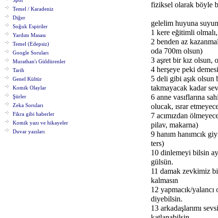
Spor
fiziksel olarak böyl
Temel / Karadeniz
Diğer
gelelim huyuna suyun
Soğuk Espiriler
1 kere eğitimli olmalı
Yardım Masası
2 benden az kazanmal
Temel (Edepsiz)
oda 700m olsun)
Google Soruları
3 aşret bir kız olsun,
Murathan'ı Güldürenler
4 herşeye peki demesi
Tarih
5 deli gibi aşık olsun
Genel Kültür
takmayacak kadar sev
Komik Olaylar
6 anne vasıflarına sah
Şiirler
Zeka Soruları
olucak, ısrar etmeyece
Fikra gibi haberler
7 acımızdan ölmeyecek
Komik yazı ve hikayeler
pilav, makarna)
Duvar yazıları
9 hanım hanımcık giyin
ters)
10 dinlemeyi bilsin a
gülsün.
11 damak zevkimiz bir
kalmasın
12 yapmacık/yalancı 
diyebilsin.
13 arkadaşlarımı sevs
katlanabilsin.