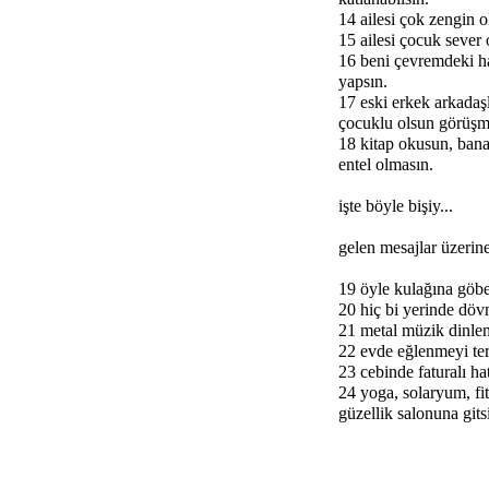
14 ailesi çok zengin 
15 ailesi çocuk sever o
16 beni çevremdeki h
yapsın.
17 eski erkek arkadaş
çocuklu olsun görüşm
18 kitap okusun, bana
entel olmasın.
işte böyle bişiy...
gelen mesajlar üzerin
19 öyle kulağına göbe
20 hiç bi yerinde dö
21 metal müzik dinle
22 evde eğlenmeyi ter
23 cebinde faturalı ha
24 yoga, solaryum, fit
güzellik salonuna gits