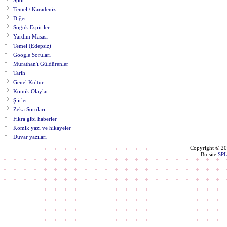
Spor
Temel / Karadeniz
Diğer
Soğuk Espiriler
Yardım Masası
Temel (Edepsiz)
Google Soruları
Murathan'ı Güldürenler
Tarih
Genel Kültür
Komik Olaylar
Şiirler
Zeka Soruları
Fikra gibi haberler
Komik yazı ve hikayeler
Duvar yazıları
Copyright © 2
Bu site
SP