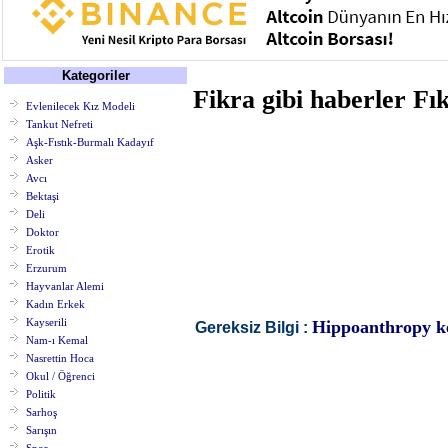
Kategoriler
Fikra gibi haberler Fık
Evlenilecek Kız Modeli
Tankut Nefreti
Aşk-Fıstık-Burmalı Kadayıf
Asker
Avcı
Bektaşi
Deli
Doktor
Erotik
Erzurum
Hayvanlar Alemi
Kadın Erkek
Kayserili
Hippoanthropy ken
Gereksiz Bilgi :
Nam-ı Kemal
Nasrettin Hoca
Okul / Öğrenci
Politik
Sarhoş
Sarışın