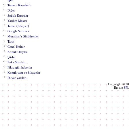
Spor
Temel / Karadeniz
Diğer
Soğuk Espiriler
Yardım Masası
Temel (Edepsiz)
Google Soruları
Murathan'ı Güldürenler
Tarih
Genel Kültür
Komik Olaylar
Şiirler
Zeka Soruları
Fikra gibi haberler
Komik yazı ve hikayeler
Duvar yazıları
Copyright © 2
Bu site
SP