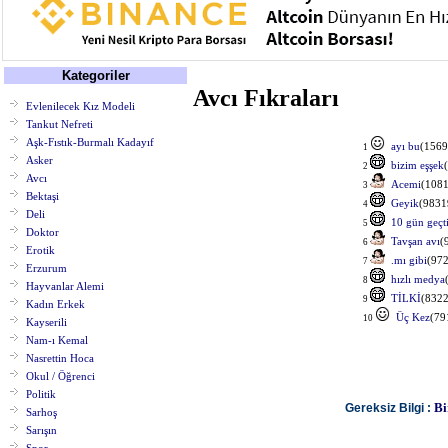
Kategoriler
Avcı Fıkraları
Evlenilecek Kız Modeli
Tankut Nefreti
Aşk-Fıstık-Burmalı Kadayıf
ayı bu
(1569
1
Asker
bizim eşşek
2
Avcı
Acemi
(1081
3
Bektaşi
Geyik
(9831
4
Deli
10 gün geçt
5
Doktor
Tavşan avı
(
6
Erotik
.mı gibi
(97
7
Erzurum
hızlı medya
8
Hayvanlar Alemi
TİLKİ
(8322
9
Kadın Erkek
Üç Kez
(79
10
Kayserili
Nam-ı Kemal
Nasrettin Hoca
Okul / Öğrenci
Politik
Bi
Gereksiz Bilgi :
Sarhoş
Sarışın