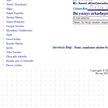
Spor
E: beni düşünceler
Temel / Karadeniz
K: Gark ol
1
2
Gülmedim
Diğer
Bu yazıyı arkadaşın
Soğuk Espiriler
Yardım Masası
Temel (Edepsiz)
Google Soruları
Murathan'ı Güldürenler
Tarih
Genel Kültür
Komik Olaylar
Nane, sanılanın aksine fe
Gereksiz Bilgi :
Şiirler
Zeka Soruları
Fikra gibi haberler
Komik yazı ve hikayeler
Duvar yazıları
Copyright © 2
Bu site
SP