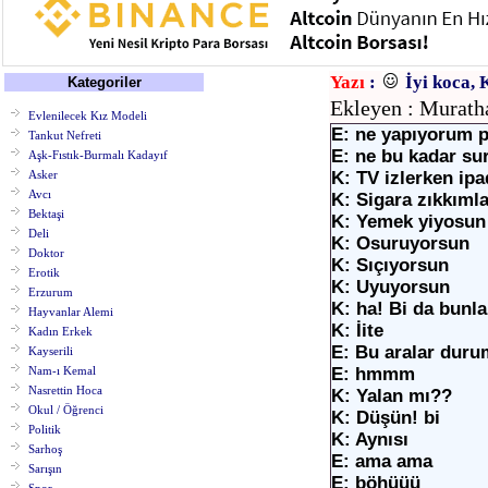
Yazı
:
İyi koca, 
Kategoriler
Ekleyen : Murath
Evlenilecek Kız Modeli
E: ne yapıyorum p
Tankut Nefreti
E: ne bu kadar sur
Aşk-Fıstık-Burmalı Kadayıf
Asker
K: TV izlerken ipa
Avcı
K: Sigara zıkkıml
Bektaşi
K: Yemek yiyosun
Deli
K: Osuruyorsun
Doktor
K: Sıçıyorsun
Erotik
K: Uyuyorsun
Erzurum
K: ha! Bi da bunl
Hayvanlar Alemi
K: İite
Kadın Erkek
E: Bu aralar duru
Kayserili
Nam-ı Kemal
E: hmmm
Nasrettin Hoca
K: Yalan mı??
Okul / Öğrenci
K: Düşün! bi
Politik
K: Aynısı
Sarhoş
E: ama ama
Sarışın
E: böhüüü